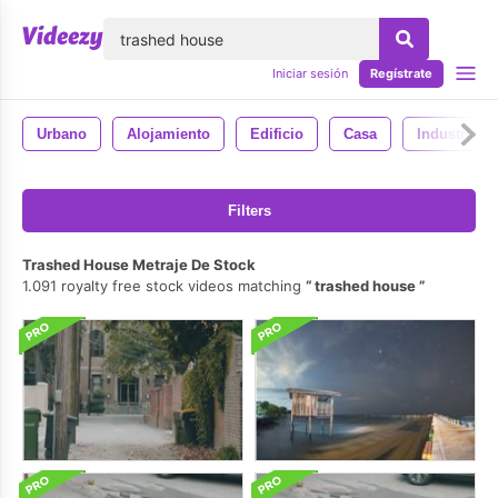
lose
Iniciar sesión
Regístrate
Urbano
Alojamiento
Edificio
Casa
Industrial
Filters
Trashed House Metraje De Stock
1.091 royalty free stock videos matching
trashed house