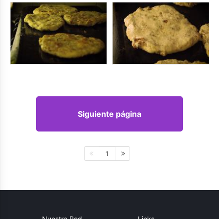
Siguiente página
1
Nuestra Red
Links