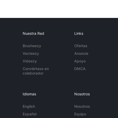
Nuestra Red
Links
Brusheezy
Ofertas
Vecteezy
Anuncie
Videezy
Apoyo
Conviértase en
DMCA
colaborador
Idiomas
Nosotros
English
Nosotros
Español
Equipo