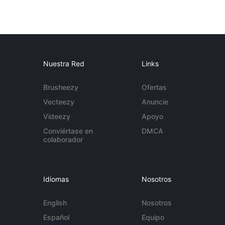
Nuestra Red
Links
Brusheezy
Ofertas
Vecteezy
Anuncie
Videezy
Apoyo
Conviértase en
DMCA
colaborador
Idiomas
Nosotros
English
Nosotros
Español
Equipo