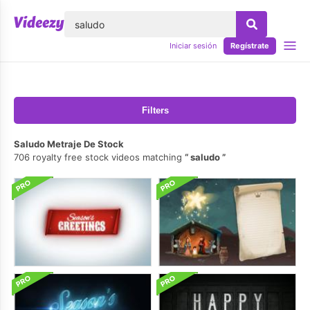
lose
Iniciar sesión
Regístrate
Filters
Saludo Metraje De Stock
706 royalty free stock videos matching
saludo