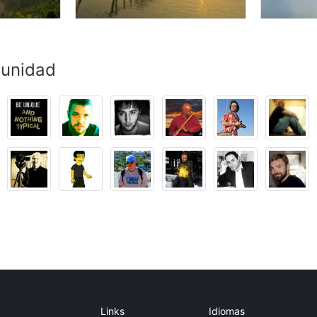
munidad
Links
Idiomas