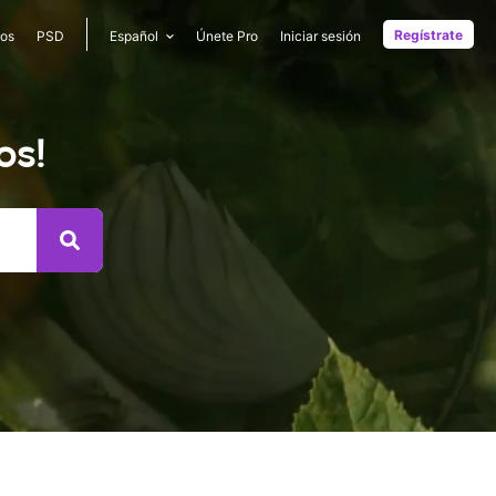
Regístrate
os
PSD
Español
Únete Pro
Iniciar sesión
os!