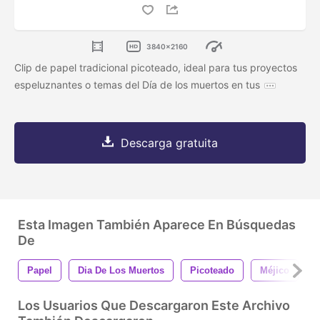
3840x2160
Clip de papel tradicional picoteado, ideal para tus proyectos
espeluznantes o temas del Día de los muertos en tus
Descarga gratuita
Esta Imagen También Aparece En Búsquedas
De
Papel
Dia De Los Muertos
Picoteado
Méjico
P
Los Usuarios Que Descargaron Este Archivo