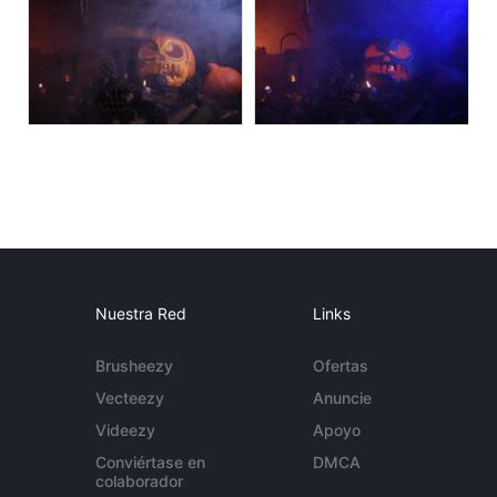
Nuestra Red
Links
Brusheezy
Ofertas
Vecteezy
Anuncie
Videezy
Apoyo
Conviértase en
DMCA
colaborador