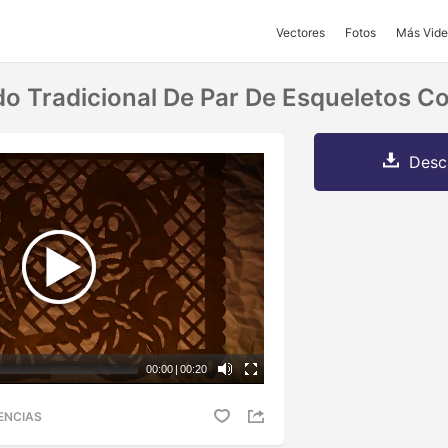
Vectores
Fotos
Más Vide
do Tradicional De Par De Esqueletos C
Desc
00:00
|
00:20
ENCIAS