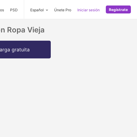
Regístrate
os
PSD
Español
Únete Pro
Iniciar sesión
on Ropa Vieja
arga gratuita