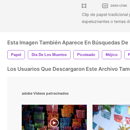
3840x2160
Clip de papel tradicional
espeluznantes o temas del
Esta Imagen También Aparece En Búsquedas De
Papel
Dia De Los Muertos
Picoteado
Méjico
P
Los Usuarios Que Descargaron Este Archivo Ta
adobe Videos patrocinados