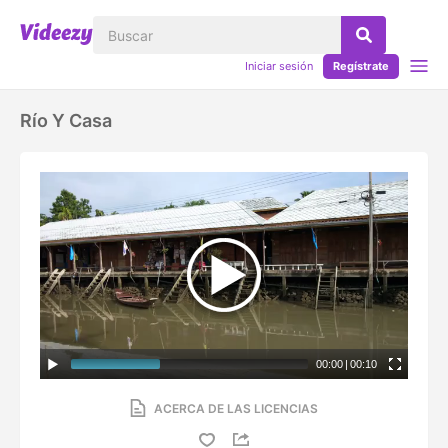
Iniciar sesión
Regístrate
Río Y Casa
00:00
|
00:10
ACERCA DE LAS LICENCIAS