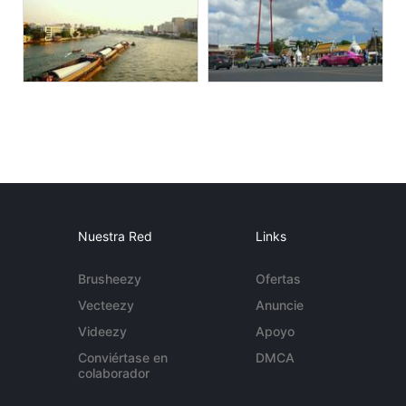
Nuestra Red
Links
Brusheezy
Ofertas
Vecteezy
Anuncie
Videezy
Apoyo
Conviértase en
DMCA
colaborador