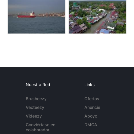
Nuestra Red
Links
Brusheezy
Ofertas
Vecteezy
Anuncie
Videezy
Apoyo
Conviértase en
DMCA
colaborador