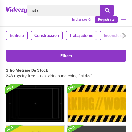
lose
Iniciar sesión
Regístrate
Edificio
Construcción
Trabajadores
Inconcluso
Filters
Sitio Metraje De Stock
243 royalty free stock videos matching
sitio