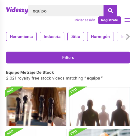
lose
Iniciar sesión
Regístrate
Herramienta
Industria
Sitio
Hormigón
Industri
Filters
Equipo Metraje De Stock
2.021 royalty free stock videos matching
equipo