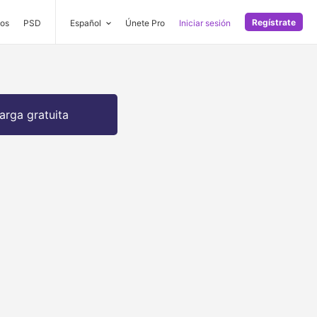
Regístrate
os
PSD
Español
Únete Pro
Iniciar sesión
arga gratuita