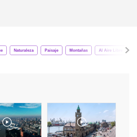
ue
Naturaleza
Paisaje
Montañas
Al Aire Libre
E