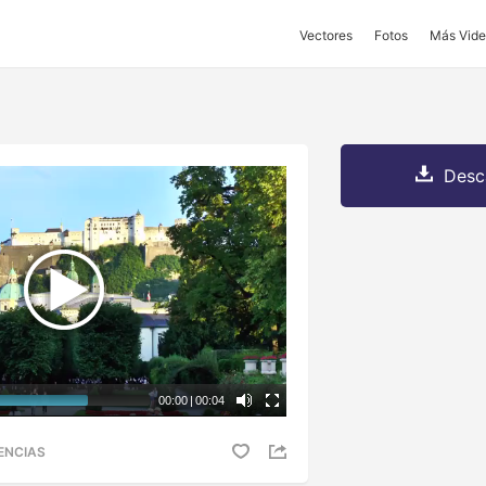
Vectores
Fotos
Más Vide
Desc
00:00
|
00:04
ENCIAS