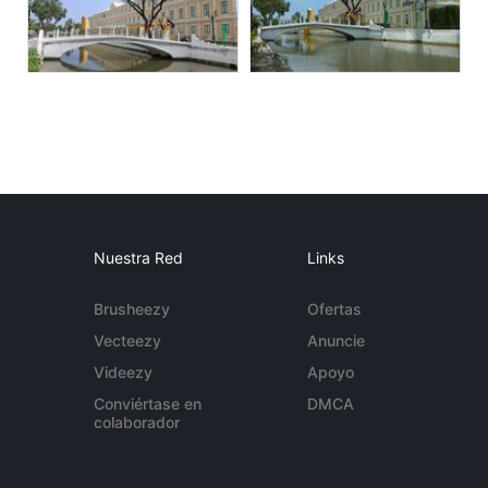
Nuestra Red
Links
Brusheezy
Ofertas
Vecteezy
Anuncie
Videezy
Apoyo
Conviértase en
DMCA
colaborador