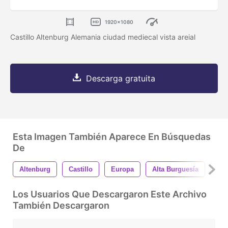
1920x1080
Castillo Altenburg Alemania ciudad mediecal vista areial
Descarga gratuita
Esta Imagen También Aparece En Búsquedas
De
Altenburg
Castillo
Europa
Alta Burguesía
His
Los Usuarios Que Descargaron Este Archivo
También Descargaron