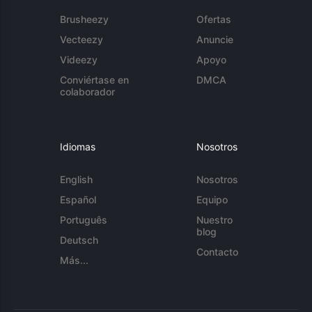
Brusheezy
Ofertas
Vecteezy
Anuncie
Videezy
Apoyo
Conviértase en
DMCA
colaborador
Idiomas
Nosotros
English
Nosotros
Español
Equipo
Português
Nuestro
blog
Deutsch
Contacto
Más...