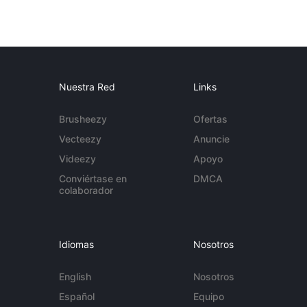
Nuestra Red
Links
Brusheezy
Ofertas
Vecteezy
Anuncie
Videezy
Apoyo
Conviértase en
DMCA
colaborador
Idiomas
Nosotros
English
Nosotros
Español
Equipo