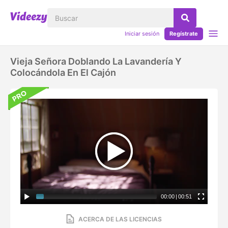
Iniciar sesión
Regístrate
Vieja Señora Doblando La Lavandería Y
Colocándola En El Cajón
00:00
|
00:51
ACERCA DE LAS LICENCIAS