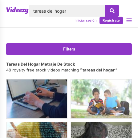
lose
Iniciar sesión
Regístrate
Filters
Tareas Del Hogar Metraje De Stock
48 royalty free stock videos matching
tareas del hogar