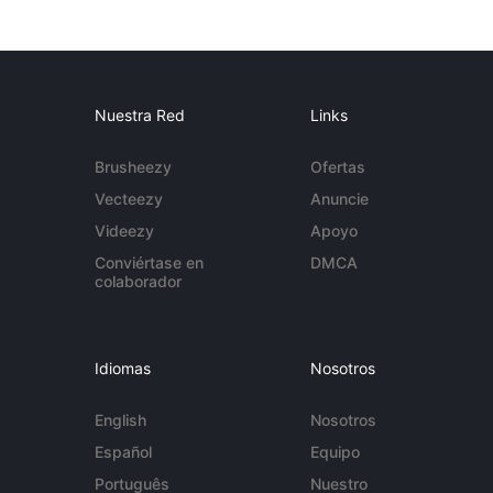
Nuestra Red
Links
Brusheezy
Ofertas
Vecteezy
Anuncie
Videezy
Apoyo
Conviértase en
DMCA
colaborador
Idiomas
Nosotros
English
Nosotros
Español
Equipo
Português
Nuestro