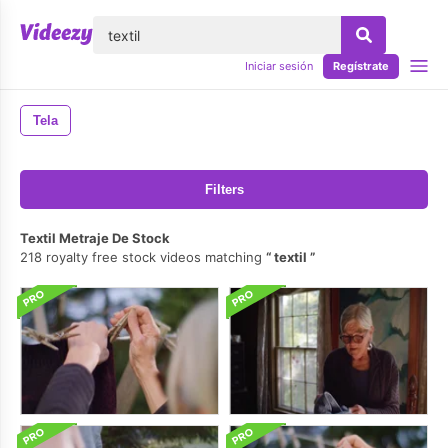
lose
Iniciar sesión
Regístrate
Tela
Filters
Textil Metraje De Stock
218 royalty free stock videos matching
textil