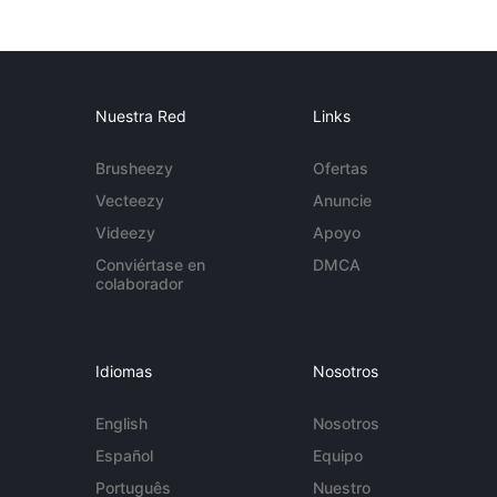
Nuestra Red
Links
Brusheezy
Ofertas
Vecteezy
Anuncie
Videezy
Apoyo
Conviértase en
DMCA
colaborador
Idiomas
Nosotros
English
Nosotros
Español
Equipo
Português
Nuestro