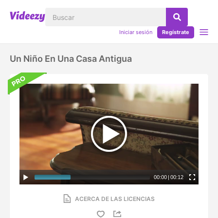
Iniciar sesión
Regístrate
Un Niño En Una Casa Antigua
00:00
|
00:12
ACERCA DE LAS LICENCIAS