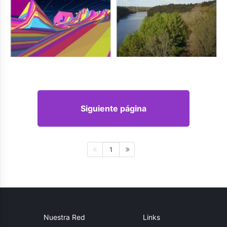
Siguiente página
1
Nuestra Red
Links