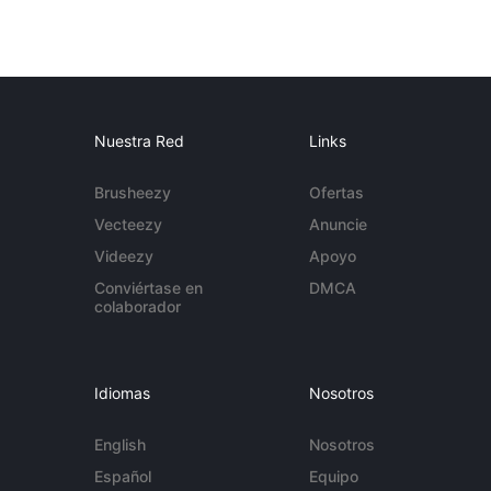
Nuestra Red
Links
Brusheezy
Ofertas
Vecteezy
Anuncie
Videezy
Apoyo
Conviértase en
DMCA
colaborador
Idiomas
Nosotros
English
Nosotros
Español
Equipo