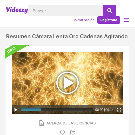
Iniciar sesión
Regístrate
Resumen Cámara Lenta Oro Cadenas Agitando
00:00
|
00:14
ACERCA DE LAS LICENCIAS