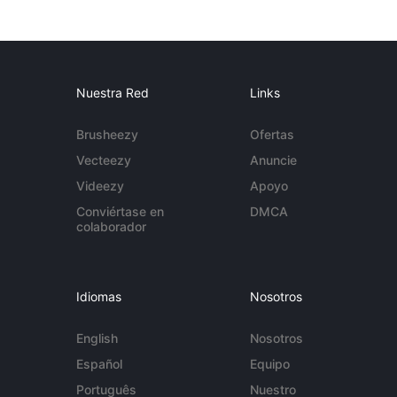
Nuestra Red
Links
Brusheezy
Ofertas
Vecteezy
Anuncie
Videezy
Apoyo
Conviértase en
DMCA
colaborador
Idiomas
Nosotros
English
Nosotros
Español
Equipo
Português
Nuestro