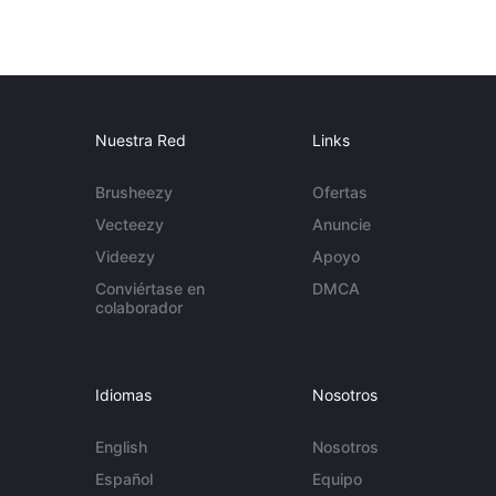
Nuestra Red
Links
Brusheezy
Ofertas
Vecteezy
Anuncie
Videezy
Apoyo
Conviértase en
DMCA
colaborador
Idiomas
Nosotros
English
Nosotros
Español
Equipo