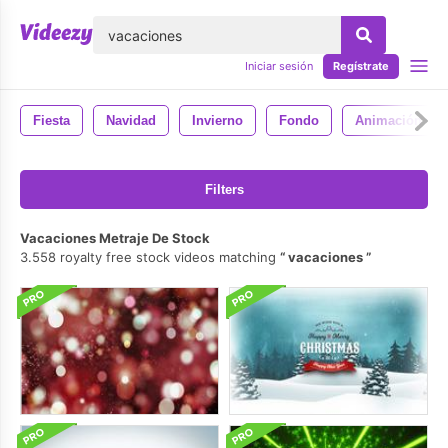
lose
Iniciar sesión
Regístrate
Fiesta
Navidad
Invierno
Fondo
Animación
Filters
Vacaciones Metraje De Stock
3.558 royalty free stock videos matching
vacaciones