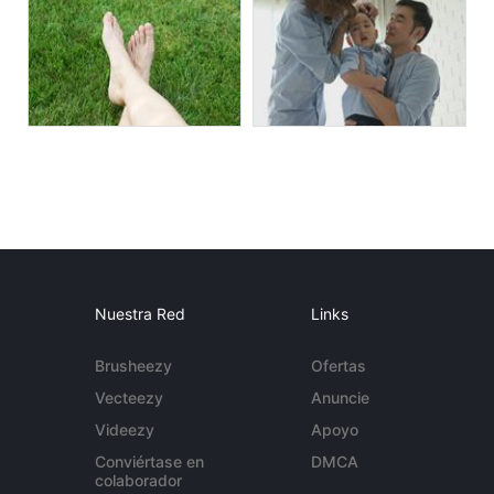
Nuestra Red
Links
Brusheezy
Ofertas
Vecteezy
Anuncie
Videezy
Apoyo
Conviértase en
DMCA
colaborador