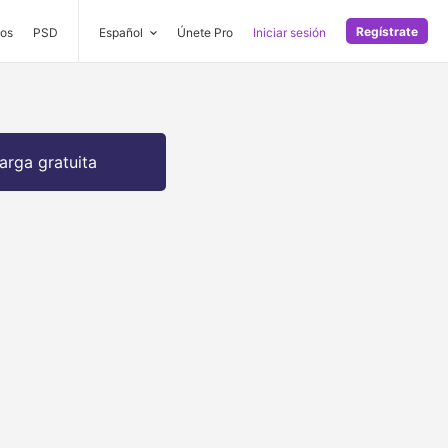
Regístrate
os
PSD
Español
Únete Pro
Iniciar sesión
arga gratuita