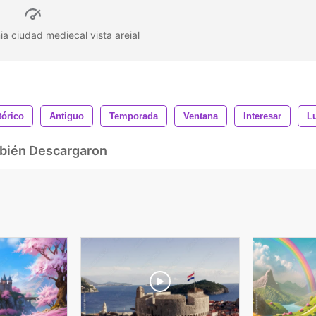
ia ciudad mediecal vista areial
tórico
Antiguo
Temporada
Ventana
Interesar
L
mbién Descargaron