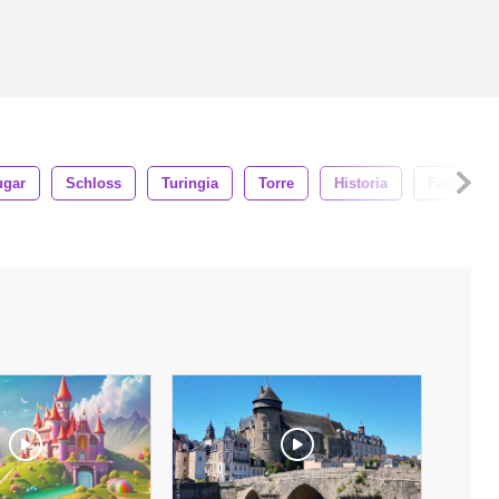
ugar
Schloss
Turingia
Torre
Historia
Fachada