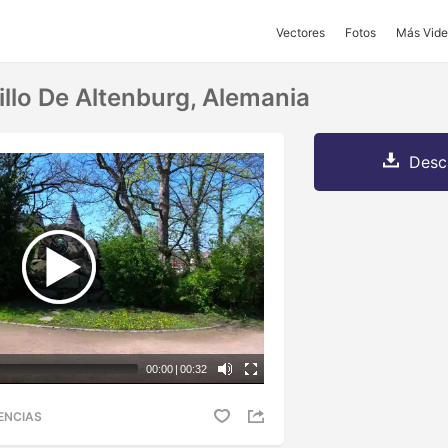
Vectores
Fotos
Más Vide
illo De Altenburg, Alemania
Desc
00:00
|
00:32
ENCIAS