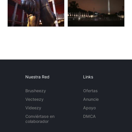
Nuestra Red
Links
Brusheezy
Ofertas
Vecteezy
Anuncie
Videezy
Apoyo
Conviértase en
DMCA
colaborador