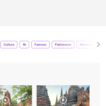
Cultura
4k
Famoso
Patrimonio
Histórico
His