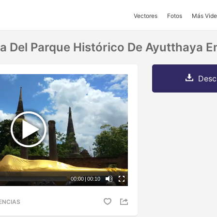
Vectores
Fotos
Más Vide
a Del Parque Histórico De Ayutthaya En
Desc
00:00
|
00:10
ENCIAS