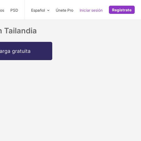
Regístrate
os
PSD
Español
Únete Pro
Iniciar sesión
 Tailandia
arga gratuita