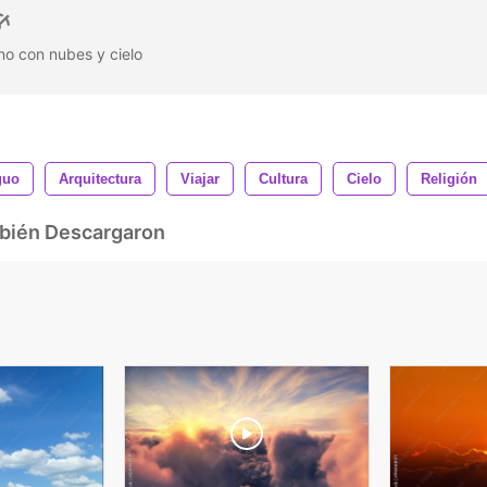
no con nubes y cielo
guo
Arquitectura
Viajar
Cultura
Cielo
Religión
mbién Descargaron