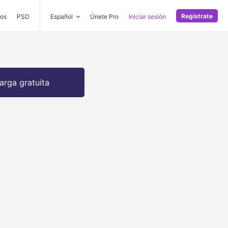
Regístrate
os
PSD
Español
Únete Pro
Iniciar sesión
arga gratuita