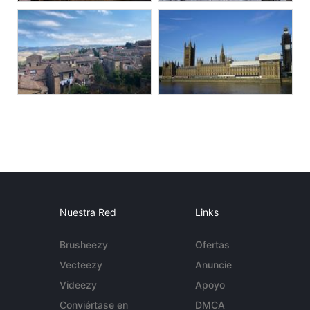
Nuestra Red
Links
Brusheezy
Ofertas
Vecteezy
Anuncie
Videezy
Apoyo
Conviértase en
DMCA