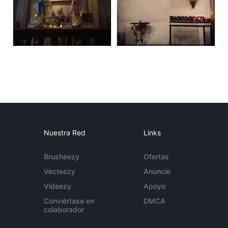
Nuestra Red
Links
Brusheezy
Ofertas
Vecteezy
Anuncie
Videezy
Apoyo
Conviértase en
DMCA
colaborador