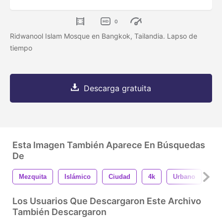
0
Ridwanool Islam Mosque en Bangkok, Tailandia. Lapso de
tiempo
Descarga gratuita
Esta Imagen También Aparece En Búsquedas
De
Mezquita
Islámico
Ciudad
4k
Urbano
Ar
Los Usuarios Que Descargaron Este Archivo
También Descargaron