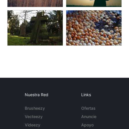
Nuestra Red
Links
Brusheezy
Ofertas
Vecteezy
Anuncie
Videezy
Apoyo