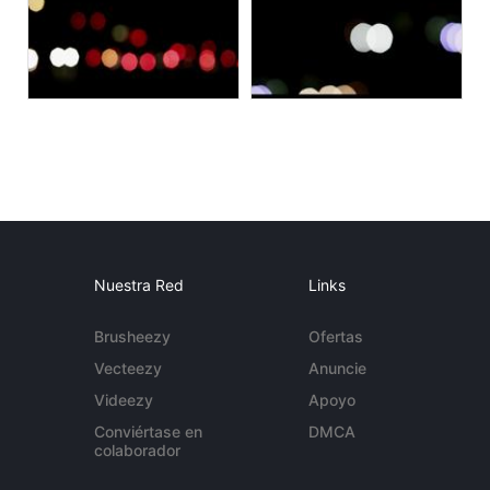
Nuestra Red
Links
Brusheezy
Ofertas
Vecteezy
Anuncie
Videezy
Apoyo
Conviértase en
DMCA
colaborador