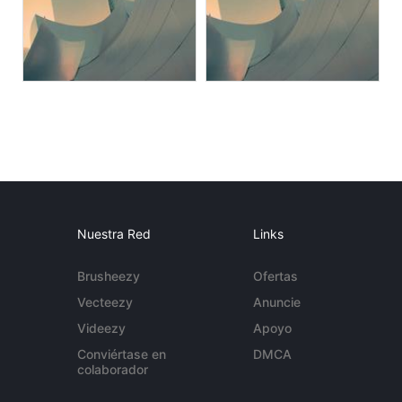
Nuestra Red
Links
Brusheezy
Ofertas
Vecteezy
Anuncie
Videezy
Apoyo
Conviértase en
DMCA
colaborador