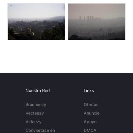
Nuestra Red
Links
Brusheezy
Ofertas
Vecteezy
Anuncie
Videezy
Apoyo
Conviértase en
DMCA