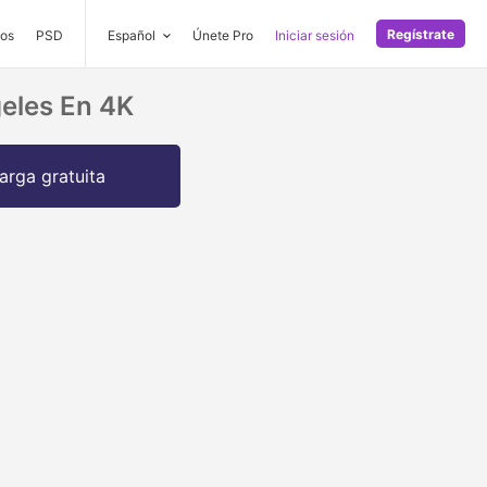
Regístrate
os
PSD
Español
Únete Pro
Iniciar sesión
geles En 4K
arga gratuita