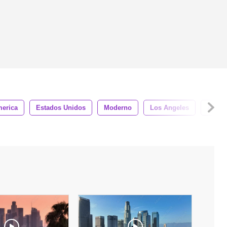
erica
Estados Unidos
Moderno
Los Angeles
Angel