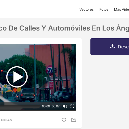
Vectores
Fotos
Más Vide
ico De Calles Y Automóviles En Los Án
Desc
00:00
|
00:07
ENCIAS