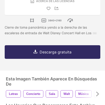
ACERCA DE LAS LICENCIAS
3840x2160
Cierre de toma panorámica yendo a la derecha de las
escaleras de entrada de Walt Disney Concert Hall en Los
Descarga gratuita
Esta Imagen También Aparece En Búsquedas
De
Letras
Concierto
Sala
Walt
Música
Fuer