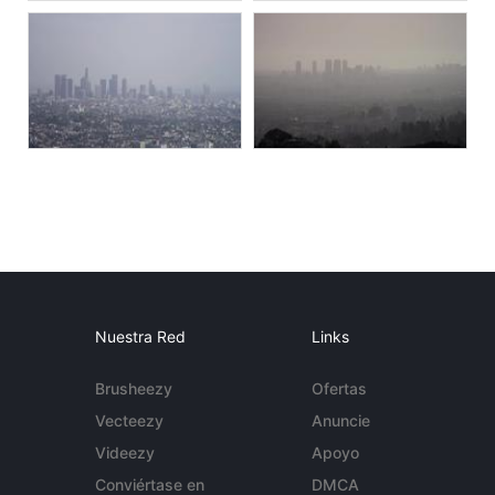
Nuestra Red
Links
Brusheezy
Ofertas
Vecteezy
Anuncie
Videezy
Apoyo
Conviértase en
DMCA