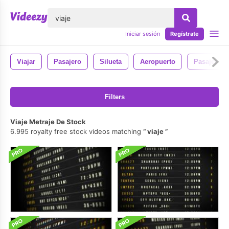
lose
Iniciar sesión
Regístrate
Viajar
Pasajero
Silueta
Aeropuerto
Pasajeros
Filters
Viaje Metraje De Stock
6.995 royalty free stock videos matching
viaje