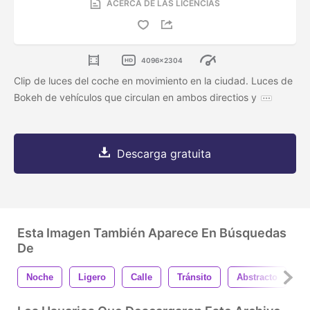
ACERCA DE LAS LICENCIAS
4096x2304
Clip de luces del coche en movimiento en la ciudad. Luces de
Bokeh de vehículos que circulan en ambos directios y
Descarga gratuita
Esta Imagen También Aparece En Búsquedas
De
Noche
Ligero
Calle
Tránsito
Abstracto
T