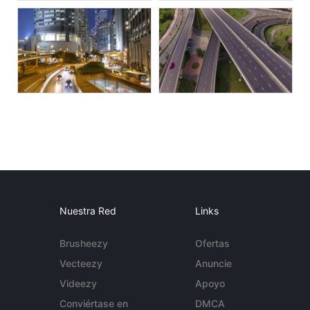
Nuestra Red
Links
Brusheezy
Ofertas
Vecteezy
Anuncie
Videezy
Apoyo
Conviértase en
DMCA