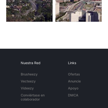
Nuestra Red
Links
Brusheezy
Ofertas
Vecteezy
Anuncie
Videezy
Apoyo
Conviértase en
DMCA
colaborador