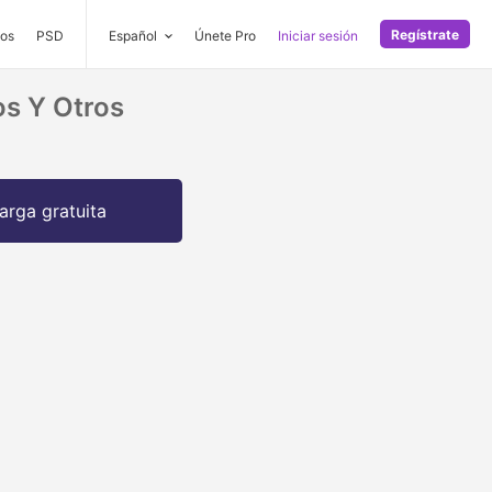
Regístrate
os
PSD
Español
Únete Pro
Iniciar sesión
os Y Otros
arga gratuita