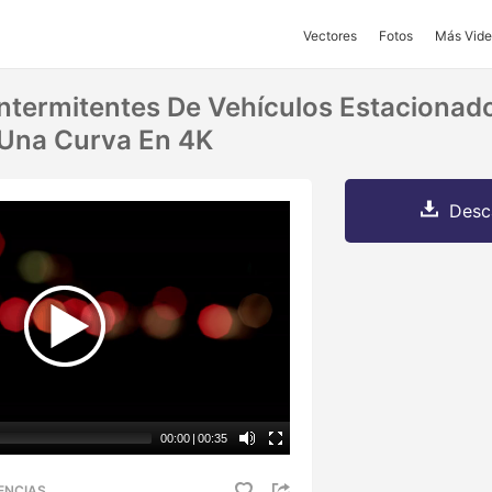
Vectores
Fotos
Más Vide
ntermitentes De Vehículos Estacionad
 Una Curva En 4K
Desc
00:00
|
00:35
ENCIAS