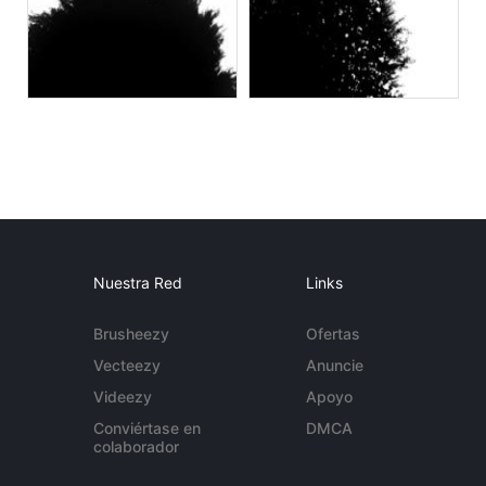
Nuestra Red
Links
Brusheezy
Ofertas
Vecteezy
Anuncie
Videezy
Apoyo
Conviértase en
DMCA
colaborador