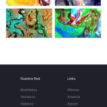
Nuestra Red
Links
Brusheezy
Ofertas
Vecteezy
Anuncie
Videezy
Apoyo