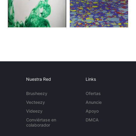
Nuestra Red
Links
Brusheezy
Ofertas
Vecteezy
Anuncie
Videezy
Apoyo
Conviértase en
DMCA
colaborador