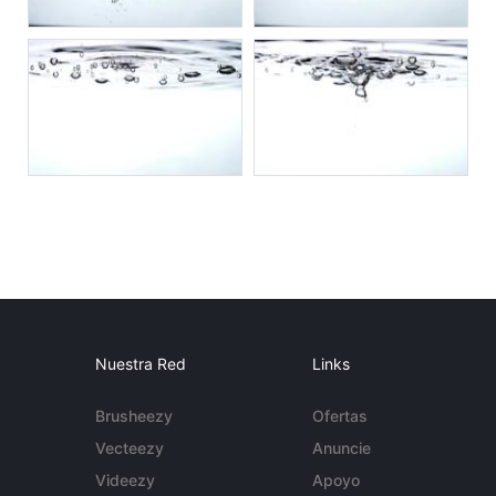
Nuestra Red
Links
Brusheezy
Ofertas
Vecteezy
Anuncie
Videezy
Apoyo