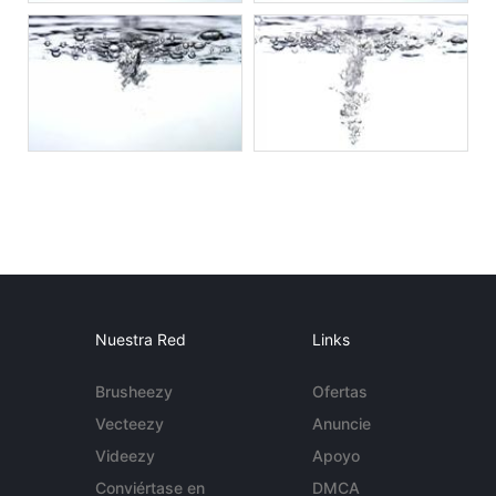
Nuestra Red
Links
Brusheezy
Ofertas
Vecteezy
Anuncie
Videezy
Apoyo
Conviértase en
DMCA