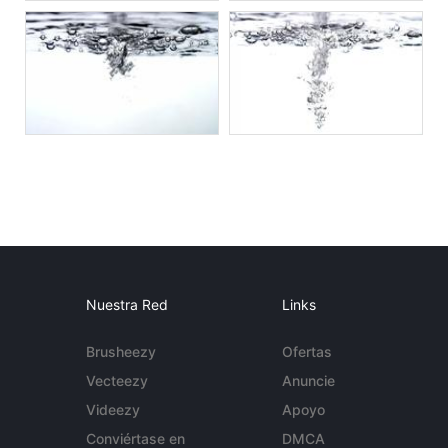
Nuestra Red
Links
Brusheezy
Ofertas
Vecteezy
Anuncie
Videezy
Apoyo
Conviértase en
DMCA