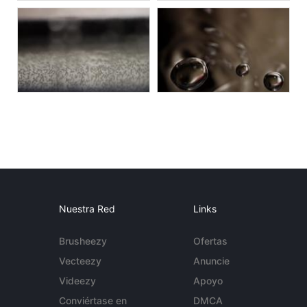
Nuestra Red
Links
Brusheezy
Ofertas
Vecteezy
Anuncie
Videezy
Apoyo
Conviértase en
DMCA