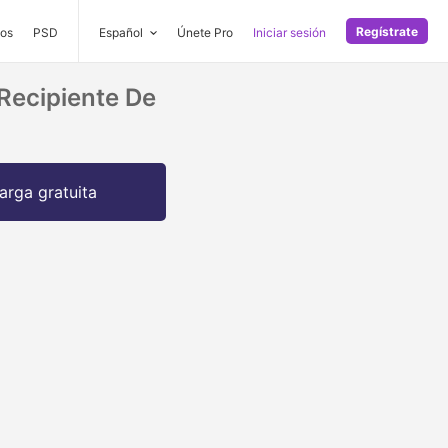
Regístrate
os
PSD
Español
Únete Pro
Iniciar sesión
Recipiente De
arga gratuita