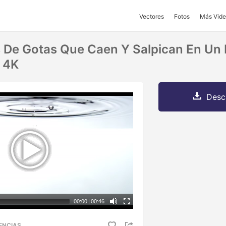
Vectores
Fotos
Más Vide
De Gotas Que Caen Y Salpican En Un 
 4K
Desc
00:00
|
00:46
ENCIAS